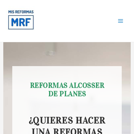
Ir
Mai
al
contenido
Me
REFORMAS ALCOSSER
DE PLANES
¿QUIERES HACER
UNA REFORMAS