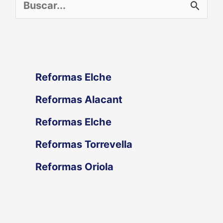
B
u
s
c
Reformas Elche
a
Reformas Alacant
r
Reformas Elche
p
Reformas Torrevella
o
Reformas Oriola
r
: