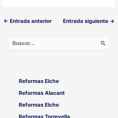
←
Entrada anterior
Entrada siguiente
→
B
u
s
c
Reformas Elche
a
Reformas Alacant
r
Reformas Elche
p
Reformas Torrevella