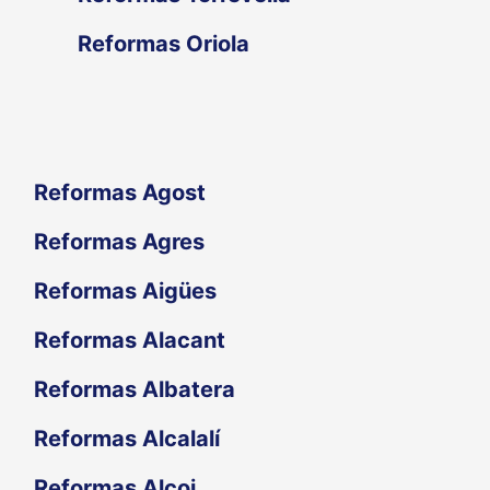
o
Reformas Oriola
r
:
Reformas Agost
Reformas Agres
Reformas Aigües
Reformas Alacant
Reformas Albatera
Reformas Alcalalí
Reformas Alcoi