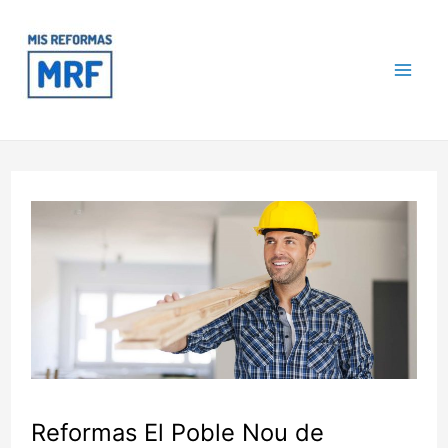
Ir
Navegación
Mai
al
de
contenido
entradas
Me
Reformas El Poble Nou de