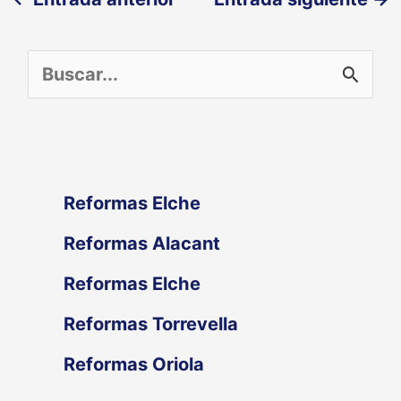
B
u
s
c
Reformas Elche
a
Reformas Alacant
r
Reformas Elche
p
Reformas Torrevella
o
Reformas Oriola
r