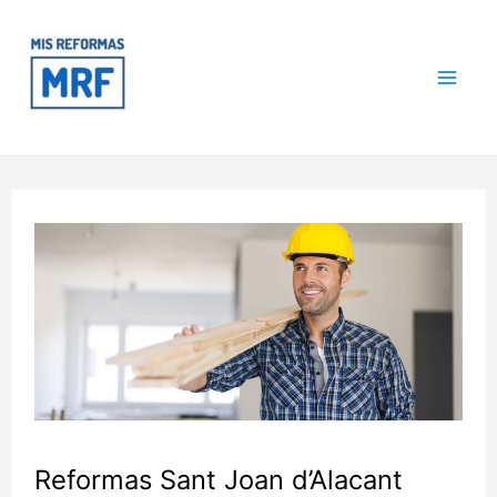
Ir
Navegación
Mai
al
de
contenido
entradas
Me
Reformas Sant Joan d’Alacant