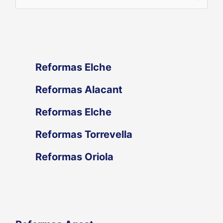
u
s
c
Reformas Elche
a
Reformas Alacant
r
Reformas Elche
p
Reformas Torrevella
o
Reformas Oriola
r
: