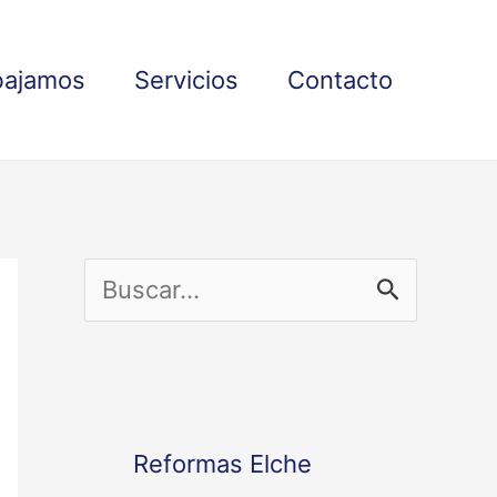
bajamos
Servicios
Contacto
B
u
s
c
Reformas Elche
a