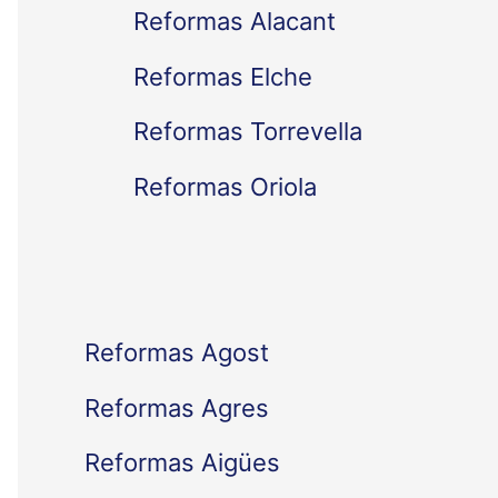
Reformas Alacant
r
Reformas Elche
p
Reformas Torrevella
o
Reformas Oriola
r
:
Reformas Agost
Reformas Agres
Reformas Aigües