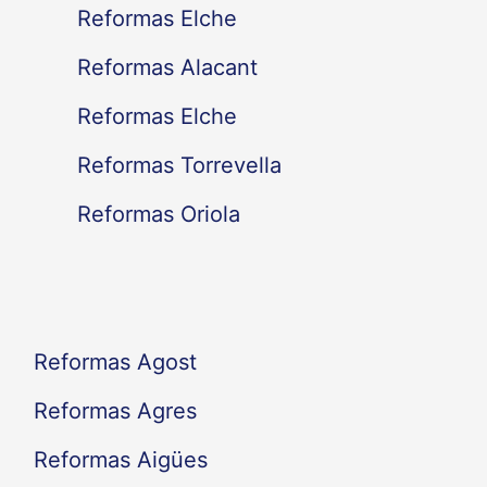
c
Reformas Elche
a
Reformas Alacant
r
Reformas Elche
p
Reformas Torrevella
o
Reformas Oriola
r
:
Reformas Agost
Reformas Agres
Reformas Aigües