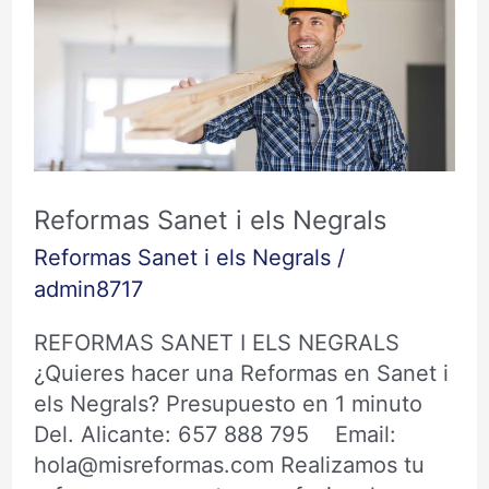
Sanet
i
els
Negrals
Reformas Sanet i els Negrals
Reformas Sanet i els Negrals
/
admin8717
REFORMAS SANET I ELS NEGRALS
¿Quieres hacer una Reformas en Sanet i
els Negrals? Presupuesto en 1 minuto
Del. Alicante: 657 888 795 Email:
hola@misreformas.com Realizamos tu