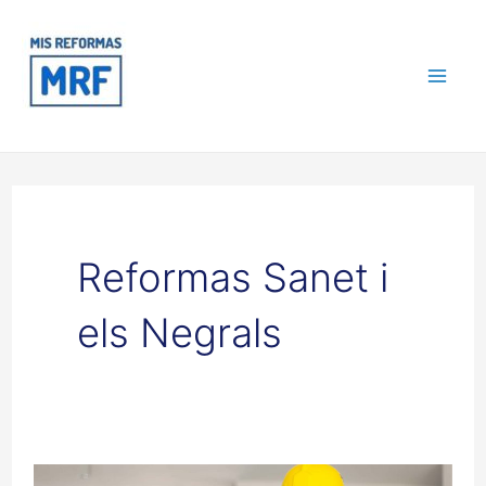
Ir
Mai
al
contenido
Me
Reformas Sanet i
els Negrals
Reformas