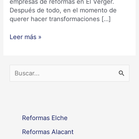
empresas de reformas en El Verger.
Después de todo, en el momento de
querer hacer transformaciones […]
Leer más »
B
u
s
c
Reformas Elche
a
Reformas Alacant
r