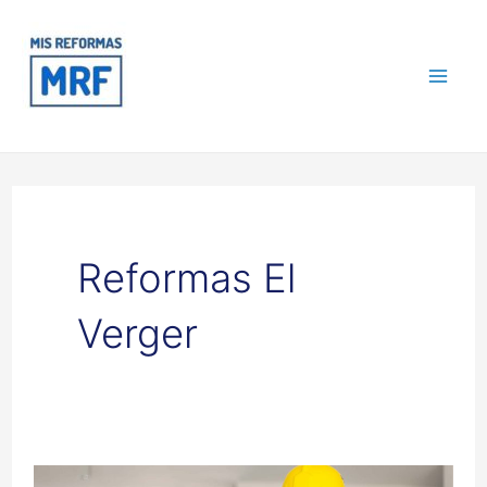
Ir
Mai
al
contenido
Me
Reformas El
Verger
Reformas