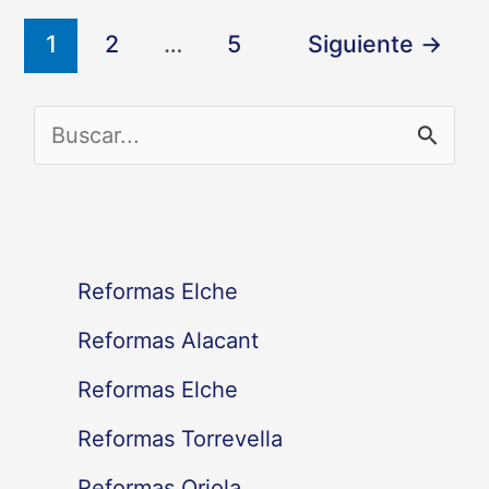
1
2
…
5
Siguiente
→
B
u
s
c
Reformas Elche
a
Reformas Alacant
r
Reformas Elche
p
Reformas Torrevella
o
Reformas Oriola