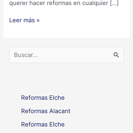
querer hacer reformas en cualquier […]
Leer más »
B
u
s
c
Reformas Elche
a
Reformas Alacant
r
Reformas Elche
p