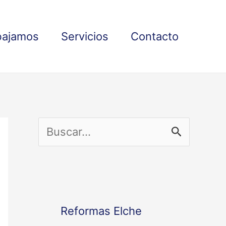
bajamos
Servicios
Contacto
B
u
s
c
Reformas Elche
a