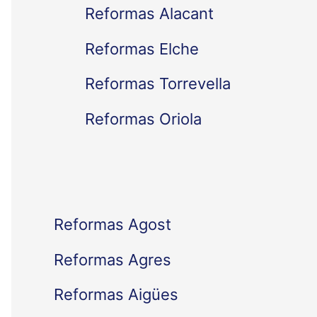
Reformas Alacant
r
Reformas Elche
p
Reformas Torrevella
o
Reformas Oriola
r
:
Reformas Agost
Reformas Agres
Reformas Aigües