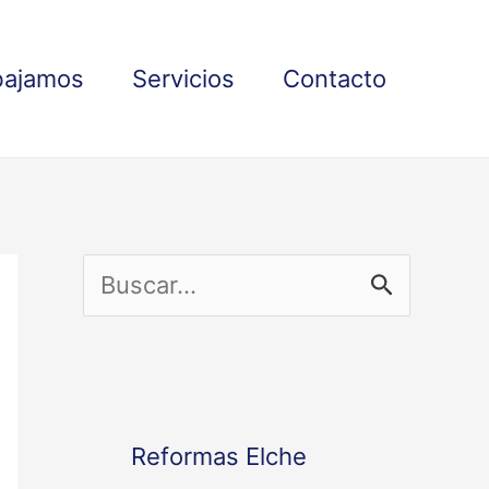
bajamos
Servicios
Contacto
B
u
s
c
Reformas Elche
a