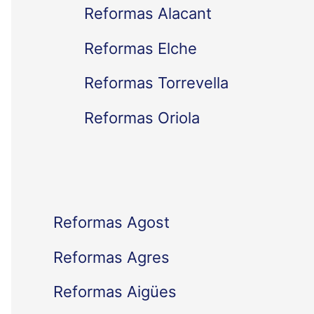
Reformas Alacant
r
Reformas Elche
p
Reformas Torrevella
o
Reformas Oriola
r
:
Reformas Agost
Reformas Agres
Reformas Aigües