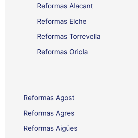
Reformas Alacant
r
Reformas Elche
p
Reformas Torrevella
o
Reformas Oriola
r
:
Reformas Agost
Reformas Agres
Reformas Aigües