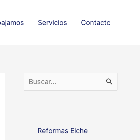
bajamos
Servicios
Contacto
B
u
s
c
Reformas Elche
a