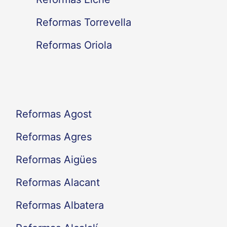
p
Reformas Torrevella
o
Reformas Oriola
r
:
Reformas Agost
Reformas Agres
Reformas Aigües
Reformas Alacant
Reformas Albatera