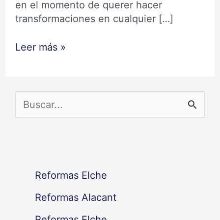
en el momento de querer hacer
transformaciones en cualquier […]
Leer más »
B
u
s
c
Reformas Elche
a
Reformas Alacant
r
Reformas Elche