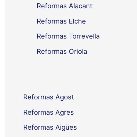
Reformas Alacant
r
Reformas Elche
p
Reformas Torrevella
o
Reformas Oriola
r
:
Reformas Agost
Reformas Agres
Reformas Aigües