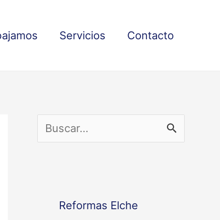
bajamos
Servicios
Contacto
B
u
s
c
Reformas Elche
a