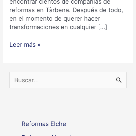
encontrar cientos de compañías de
reformas en Tàrbena. Después de todo,
en el momento de querer hacer
transformaciones en cualquier […]
Leer más »
B
u
s
c
Reformas Elche
a