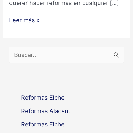
querer hacer reformas en cualquier […]
Leer más »
B
u
s
c
Reformas Elche
a
Reformas Alacant
r
Reformas Elche
p