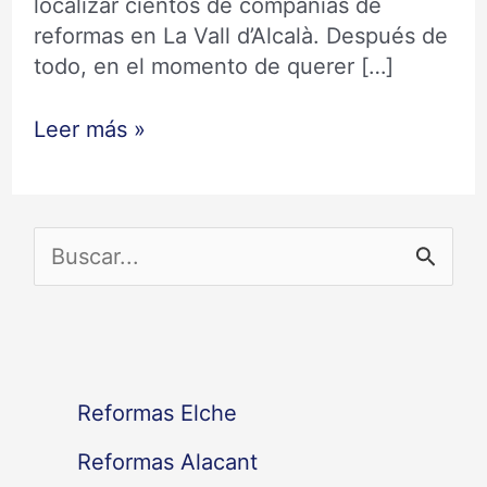
localizar cientos de compañías de
reformas en La Vall d’Alcalà. Después de
todo, en el momento de querer […]
Leer más »
B
u
s
c
Reformas Elche
a
Reformas Alacant
r