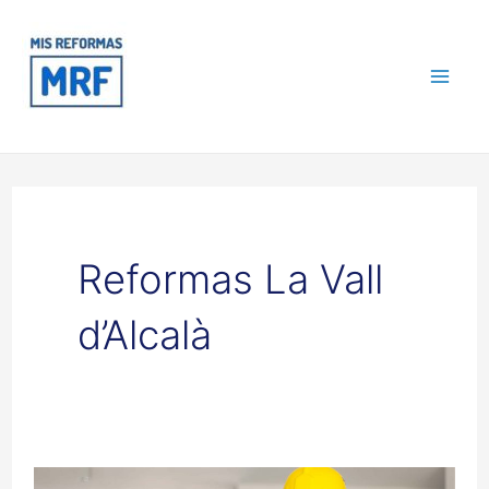
Ir
Mai
al
contenido
Me
Reformas La Vall
d’Alcalà
Reformas