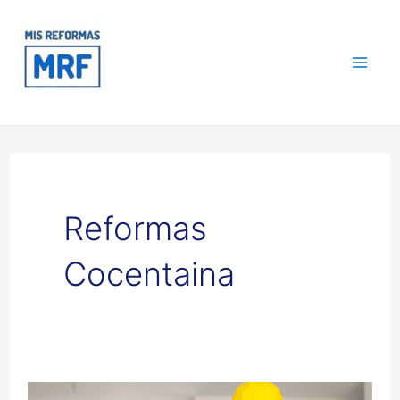
Ir
Mai
al
contenido
Me
Reformas
Cocentaina
Reformas