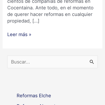
cientos de compañías de reformas en
Cocentaina. Ante todo, en el momento
de querer hacer reformas en cualquier
propiedad, […]
Leer más »
B
u
s
c
Reformas Elche
a