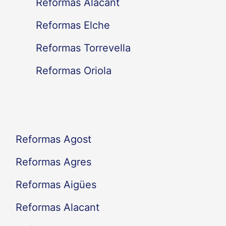
Reformas Alacant
r
Reformas Elche
p
Reformas Torrevella
o
Reformas Oriola
r
:
Reformas Agost
Reformas Agres
Reformas Aigües
Reformas Alacant