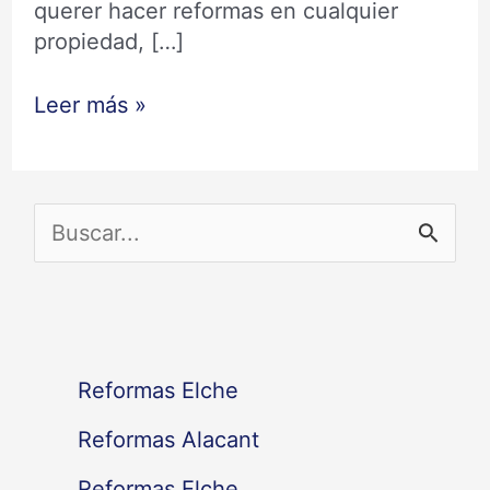
querer hacer reformas en cualquier
propiedad, […]
Leer más »
B
u
s
c
Reformas Elche
a
Reformas Alacant
r
Reformas Elche