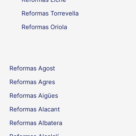
p
Reformas Torrevella
o
Reformas Oriola
r
:
Reformas Agost
Reformas Agres
Reformas Aigües
Reformas Alacant
Reformas Albatera