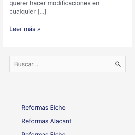
querer hacer modificaciones en
cualquier […]
Leer más »
B
u
s
c
Reformas Elche
a
Reformas Alacant
r
Reformas Elche