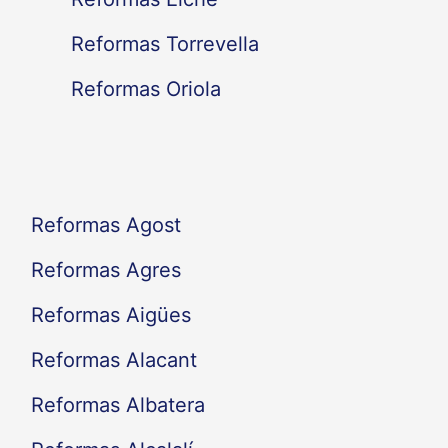
p
Reformas Torrevella
o
Reformas Oriola
r
:
Reformas Agost
Reformas Agres
Reformas Aigües
Reformas Alacant
Reformas Albatera