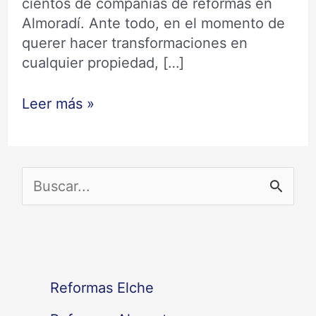
cientos de compañías de reformas en
Almoradí. Ante todo, en el momento de
querer hacer transformaciones en
cualquier propiedad, […]
Leer más »
B
u
s
c
Reformas Elche
a