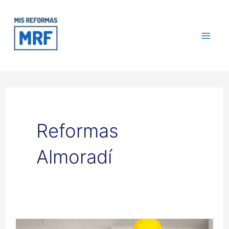
Ir
Mai
al
contenido
Me
Reformas
Almoradí
Reformas