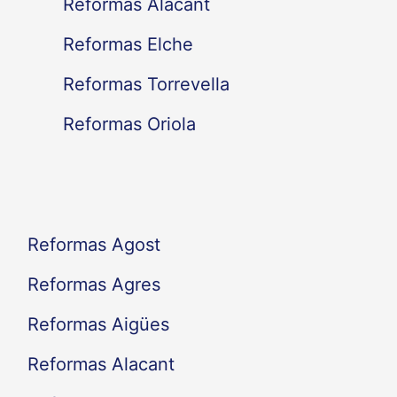
Reformas Alacant
r
Reformas Elche
p
Reformas Torrevella
o
Reformas Oriola
r
:
Reformas Agost
Reformas Agres
Reformas Aigües
Reformas Alacant