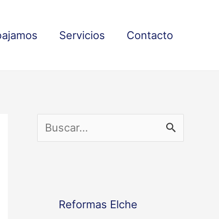
bajamos
Servicios
Contacto
B
u
s
c
Reformas Elche
a