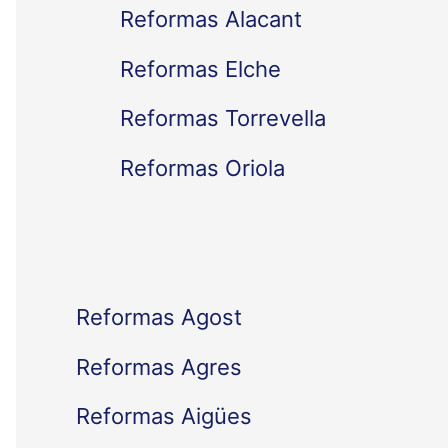
Reformas Alacant
r
Reformas Elche
p
Reformas Torrevella
o
Reformas Oriola
r
:
Reformas Agost
Reformas Agres
Reformas Aigües