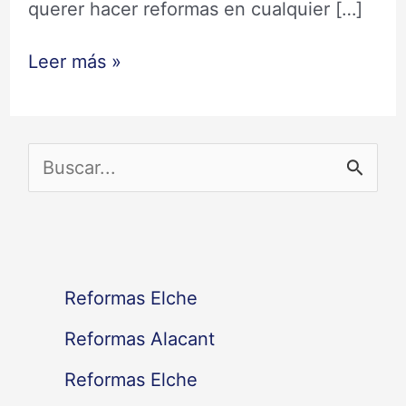
querer hacer reformas en cualquier […]
Leer más »
B
u
s
c
Reformas Elche
a
Reformas Alacant
r
Reformas Elche
p