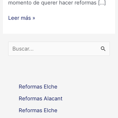
momento de querer hacer reformas […]
Leer más »
B
u
s
c
Reformas Elche
a
Reformas Alacant
r
Reformas Elche
p