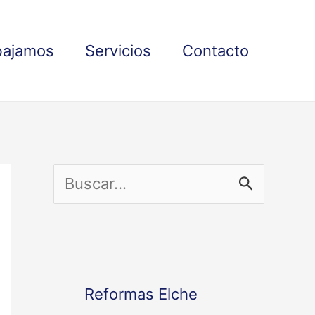
bajamos
Servicios
Contacto
B
u
s
c
Reformas Elche
a