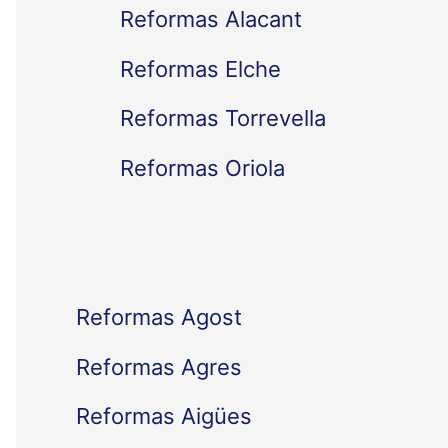
Reformas Alacant
r
Reformas Elche
p
Reformas Torrevella
o
Reformas Oriola
r
:
Reformas Agost
Reformas Agres
Reformas Aigües