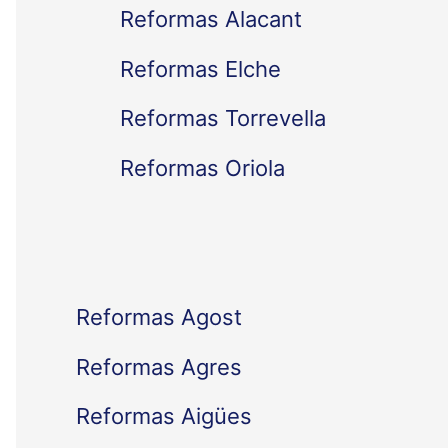
Reformas Alacant
r
Reformas Elche
p
Reformas Torrevella
o
Reformas Oriola
r
:
Reformas Agost
Reformas Agres
Reformas Aigües