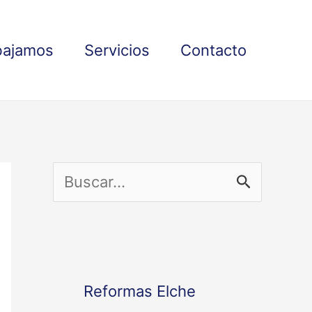
bajamos
Servicios
Contacto
B
u
s
c
Reformas Elche
a